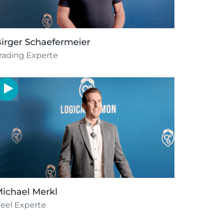
irger Schaefermeier
rading Experte
ichael Merkl
eel Experte