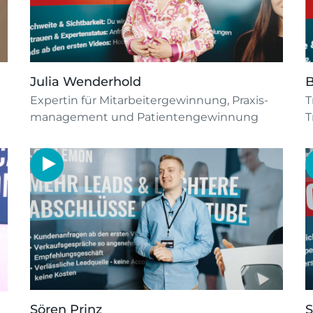
Julia Wenderhold
B
Expertin für Mitarbeiter­gewinnung, Praxis­
T
management und Patienten­gewinnung
T
Sören Prinz
S