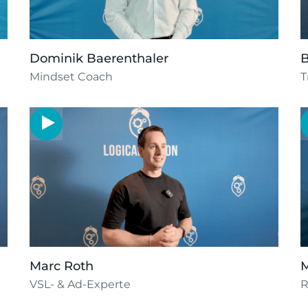
Dominik Baerenthaler
B
Mindset Coach
T
Marc Roth
M
VSL- & Ad-Experte
R