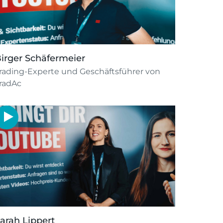
irger Schäfermeier
rading-Experte und Geschäftsführer von
radAc
arah Lippert