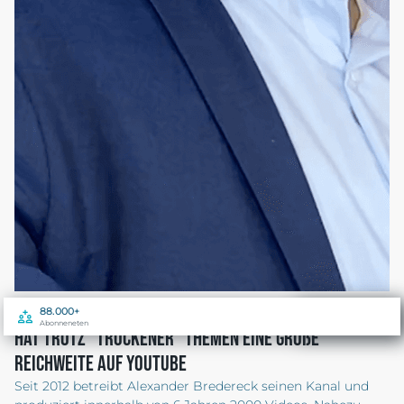
88.000+
18.703.144+
Abonneneten
Aufrufe
Hat Trotz "trockener" Themen Eine Große
Reichweite Auf YouTube
Seit 2012 betreibt Alexander Bredereck seinen Kanal und