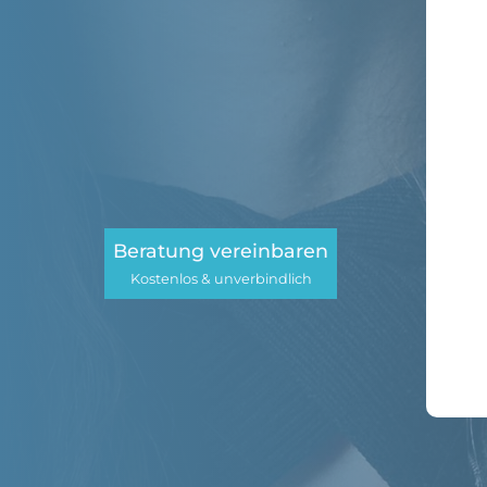
Heiße Leads
: Verkaufsoptimierte Videos
Kaufinteresse - Interessenten melden sic
Einfacher Verkauf
: Interessenten bauen
wollen einfach kaufen - so wie beim Em
Verlässliche Leadquelle
: Der Algorithm
Kunden deine Videos vor - Leadgenerie
oder Werbekosten
Beratung vereinbaren
Kostenlos & unverbindlich