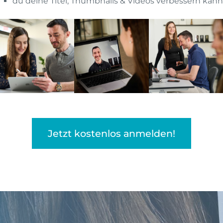
du deine Titel, Thumbnails & Videos verbessern kann
 verstärken das
h von selbst bei dir
 Vertrauen zu dir auf und
pfehlungsgeschäft
us schlägt potenziellen
rung ohne extra Aufwand
Jetzt kostenlos anmelden!