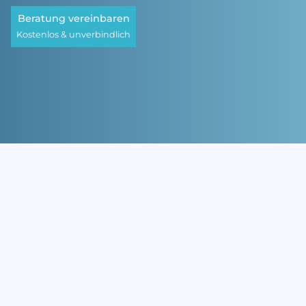
Beratung vereinbaren
Kostenlos & unverbindlich
500
+
YouTube-Kanäle betreut
10.000+
Videos geplant