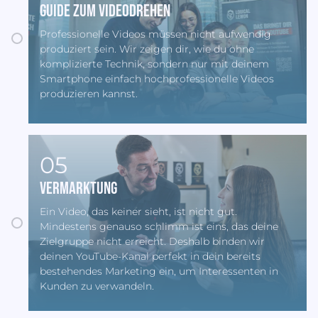
Guide zum Videodrehen
Professionelle Videos müssen nicht aufwendig
produziert sein. Wir zeigen dir, wie du ohne
komplizierte Technik, sondern nur mit deinem
Smartphone einfach hochprofessionelle Videos
produzieren kannst.
05
Vermarktung
Ein Video, das keiner sieht, ist nicht gut.
Mindestens genauso schlimm ist eins, das deine
Zielgruppe nicht erreicht. Deshalb binden wir
deinen YouTube-Kanal perfekt in dein bereits
bestehendes Marketing ein, um Interessenten in
Kunden zu verwandeln.