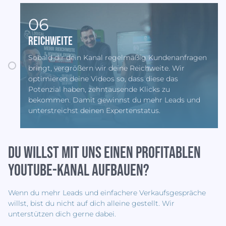
06
Reichweite
Sobald dir dein Kanal regelmäßig Kundenanfragen
bringt, vergrößern wir deine Reichweite. Wir
optimieren deine Videos so, dass diese das
Potenzial haben, zehntausende Klicks zu
bekommen. Damit gewinnst du mehr Leads und
unterstreichst deinen Expertenstatus.
Du willst mit uns einen profitablen
YouTube-Kanal aufbauen?
Wenn du mehr Leads und einfachere Verkaufsgespräche
willst, bist du nicht auf dich alleine gestellt. Wir
unterstützen dich gerne dabei.