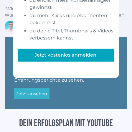
du endlich mehr Kundenanfragen
gewinnst
"Wir bekommen viel mehr Anfragen von unseren
Wunschkunden. Und die sind viel kaufbereiter, als vorher."
du mehr Klicks und Abonnenten
bekommst
Marvin Hagendorf
Experte für Knieprobleme
du deine Titel, Thumbnails & Videos
verbessern kannst
Entdecke hunderte
Jetzt kostenlos anmelden!
Kundenstimmen
Klicke auf den Button, um alle
Erfahrungsberichte zu sehen.
Jetzt ansehen
Dein Erfolgsplan mit YouTube