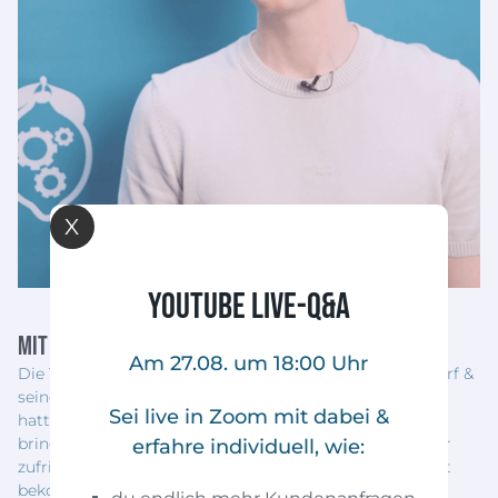
X
YouTube Live-Q&A
Mit YouTube Heiße Hochpreis-Leads gewinnen
Am 27.08. um 18:00 Uhr
Die Theorie hinter Business, die haben Marvin Hagendorf &
seine Geschäftspartner sich schon eingekauft. Aber sie
Sei live in Zoom mit dabei &
hatten Schwierigkeiten, die vollen PS auf die Straße zu
bringen. Auch ihre Bestandskunden waren mehr als nur
erfahre individuell, wie:
zufrieden. Neue Leads haben sie deshalb trotzdem nicht
bekommen.