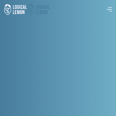
Heiße Leads
: Verkaufsoptimierte Videos verstärken das
Kaufinteresse - Interessenten melden sich von selbst
bei dir
Einfacher Verkauf
: Interessenten bauen Vertrauen zu
dir auf und wollen einfach kaufen - so wie beim
Empfehlungsgeschäft
Verlässliche Leadquelle
: Der Algorithmus schlägt
potenziellen Kunden deine Videos vor -
Leadgenerierung ohne extra Aufwand oder
Werbekosten